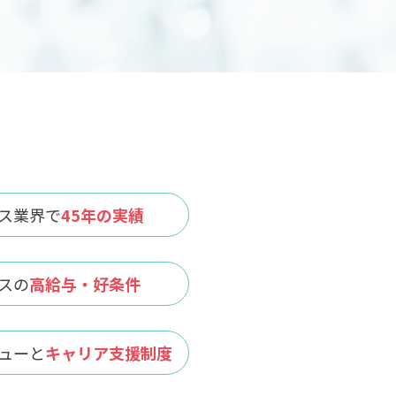
ス業界で
45年の実績
スの
高給与・好条件
ューと
キャリア支援制度