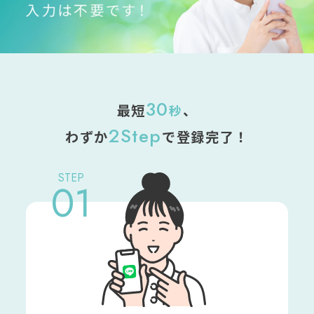
30
最短
、
秒
2Step
わずか
で登録完了！
STEP
01