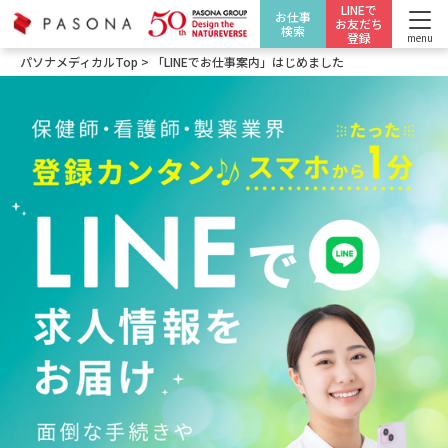
LINEで
お仕事
お友だち
検索
登録
menu
パソナメディカルTop
>
「LINEでお仕事案内」はじめました