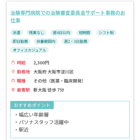
治験専門病院での治験審査委員会サポート事務のお
仕事
派遣
残業なし
週4日以内
短時間
シフト制
即日勤務
扶養範囲内
週2・3日勤務
オフィスカジュアル
時給
2,300円
勤務地
大阪府 大阪市淀川区
職種
その他（医薬・臨床開発）
最寄駅
新大阪 徒歩 7分
おすすめポイント
・幅広い年齢層
・パソナスタッフ活躍中
・駅近