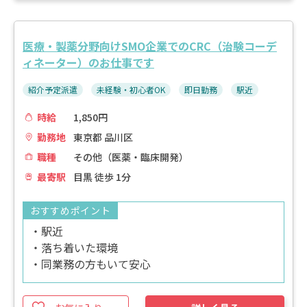
医療・製薬分野向けSMO企業でのCRC（治験コーデ
ィネーター）のお仕事です
紹介予定派遣
未経験・初心者OK
即日勤務
駅近
時給
1,850円
勤務地
東京都 品川区
職種
その他（医薬・臨床開発）
最寄駅
目黒 徒歩 1分
おすすめポイント
・駅近
・落ち着いた環境
・同業務の方もいて安心