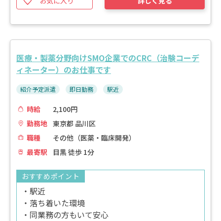
お気に入り
詳しく見る
医療・製薬分野向けSMO企業でのCRC（治験コーデ
ィネーター）のお仕事です
紹介予定派遣
即日勤務
駅近
時給
2,100円
勤務地
東京都 品川区
職種
その他（医薬・臨床開発）
最寄駅
目黒 徒歩 1分
おすすめポイント
・駅近
・落ち着いた環境
・同業務の方もいて安心