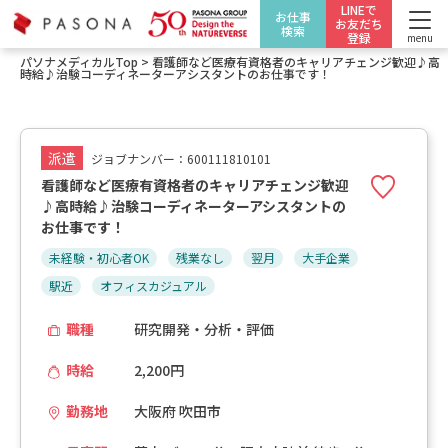
LINEで
お仕事
お友だち
検索
登録
menu
パソナメディカルTop
>
看護師など医療有資格者のキャリアチェンジ歓迎♪高
時給♪治験コーディネーターアシスタントのお仕事です！
派遣
ジョブナンバー：600111810101
看護師など医療有資格者のキャリアチェンジ歓迎
♪高時給♪治験コーディネーターアシスタントの
お仕事です！
未経験・初心者OK
残業なし
翌月
大手企業
駅近
オフィスカジュアル
職種
研究開発・分析・評価
時給
2,200円
勤務地
大阪府 吹田市