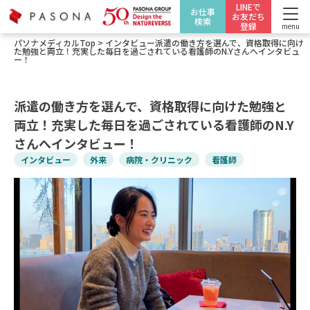
LINEで
お仕事
お友だち
検索
登録
menu
パソナメディカルTop
>
インタビュー
派遣の働き方を選んで、資格取得に向け
た勉強と両立！充実した毎日を過ごされている看護師のN.Yさんへインタビュ
ー！
派遣の働き方を選んで、資格取得に向けた勉強と
両立！充実した毎日を過ごされている看護師のN.Y
さんへインタビュー！
インタビュー
外来
病院・クリニック
看護師