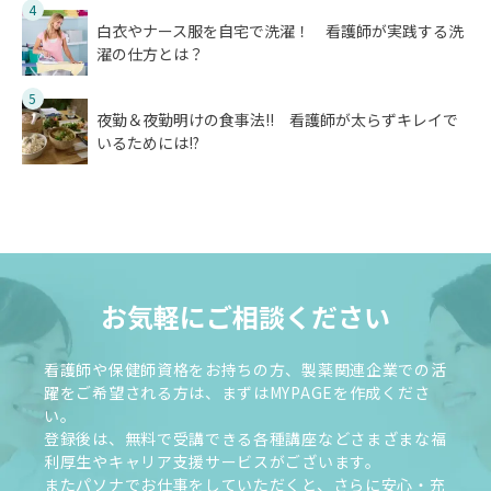
4
白衣やナース服を自宅で洗濯！ 看護師が実践する洗
濯の仕方とは？
5
夜勤＆夜勤明けの食事法!! 看護師が太らずキレイで
いるためには!?
お気軽にご相談ください
看護師や保健師資格をお持ちの方、製薬関連企業での活
躍をご希望される方は、まずはMYPAGEを作成くださ
い。
登録後は、無料で受講できる各種講座などさまざまな福
利厚生やキャリア支援サービスがございます。
またパソナでお仕事をしていただくと、さらに安心・充