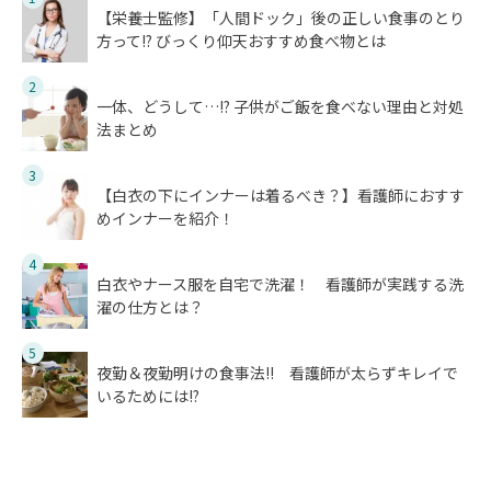
【栄養士監修】「人間ドック」後の正しい食事のとり
方って!? びっくり仰天おすすめ食べ物とは
2
一体、どうして…!? 子供がご飯を食べない理由と対処
法まとめ
3
【白衣の下にインナーは着るべき？】看護師におすす
めインナーを紹介！
4
白衣やナース服を自宅で洗濯！ 看護師が実践する洗
濯の仕方とは？
5
夜勤＆夜勤明けの食事法!! 看護師が太らずキレイで
いるためには!?