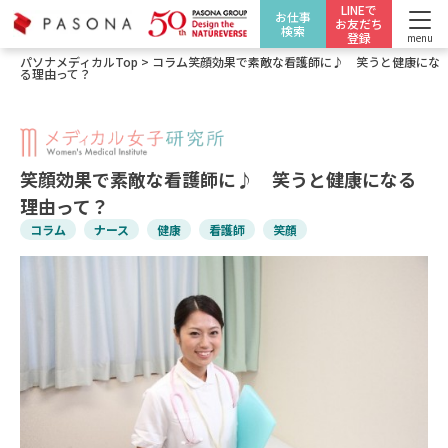
LINEで
お仕事
お友だち
検索
登録
menu
パソナメディカルTop
>
コラム
笑顔効果で素敵な看護師に♪ 笑うと健康にな
る理由って？
笑顔効果で素敵な看護師に♪ 笑うと健康になる
理由って？
コラム
ナース
健康
看護師
笑顔