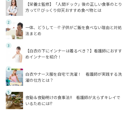
【栄養士監修】「人間ドック」後の正しい食事のとり
方って!? びっくり仰天おすすめ食べ物とは
2
一体、どうして…!? 子供がご飯を食べない理由と対処
法まとめ
3
【白衣の下にインナーは着るべき？】看護師におすす
めインナーを紹介！
4
白衣やナース服を自宅で洗濯！ 看護師が実践する洗
濯の仕方とは？
5
夜勤＆夜勤明けの食事法!! 看護師が太らずキレイで
いるためには!?