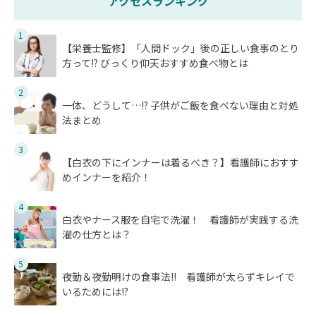
アクセスランキング
1
【栄養士監修】「人間ドック」後の正しい食事のとり
方って!? びっくり仰天おすすめ食べ物とは
2
一体、どうして…!? 子供がご飯を食べない理由と対処
法まとめ
3
【白衣の下にインナーは着るべき？】看護師におすす
めインナーを紹介！
4
白衣やナース服を自宅で洗濯！ 看護師が実践する洗
濯の仕方とは？
5
夜勤＆夜勤明けの食事法!! 看護師が太らずキレイで
いるためには!?