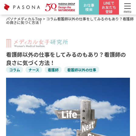
LINEで
お仕事
お友だち
検索
登録
menu
パソナメディカルTop
>
コラム
看護師以外の仕事をしてみるのもあり？看護師
の良さに気づく方法！
看護師以外の仕事をしてみるのもあり？看護師の
良さに気づく方法！
コラム
ナース
看護師
看護師以外の仕事