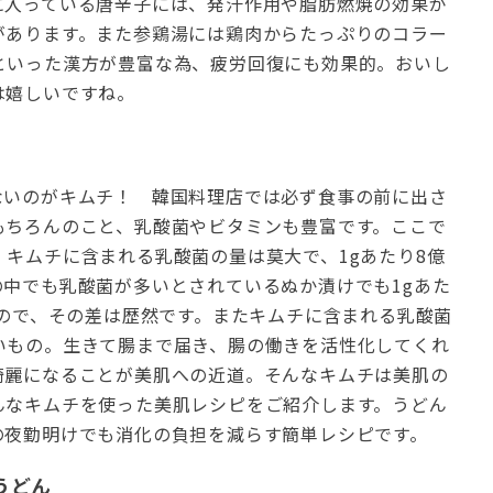
に入っている唐辛子には、発汗作用や脂肪燃焼の効果が
があります。また参鶏湯には鶏肉からたっぷりのコラー
といった漢方が豊富な為、疲労回復にも効果的。おいし
は嬉しいですね。
ないのがキムチ！ 韓国料理店では必ず食事の前に出さ
もちろんのこと、乳酸菌やビタミンも豊富です。ここで
キムチに含まれる乳酸菌の量は莫大で、1gあたり8億
中でも乳酸菌が多いとされているぬか漬けでも1gあた
るので、その差は歴然です。またキムチに含まれる乳酸菌
いもの。生きて腸まで届き、腸の働きを活性化してくれ
綺麗になることが美肌への近道。そんなキムチは美肌の
んなキムチを使った美肌レシピをご紹介します。うどん
の夜勤明けでも消化の負担を減らす簡単レシピです。
うどん