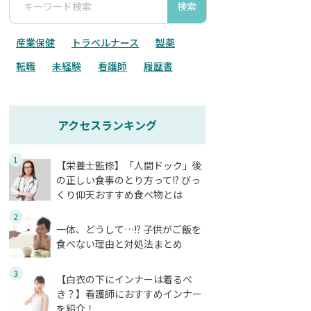
検索
産業保健
トラベルナース
製薬
転職
未経験
看護師
履歴書
アクセスランキング
1
【栄養士監修】「人間ドック」後
の正しい食事のとり方って!? びっ
くり仰天おすすめ食べ物とは
2
一体、どうして…!? 子供がご飯を
食べない理由と対処法まとめ
3
【白衣の下にインナーは着るべ
き？】看護師におすすめインナー
を紹介！