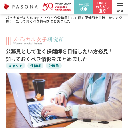
LINEで
お仕事
お友だち
検索
登録
menu
パソナメディカルTop
>
ノウハウ
公務員として働く保健師を目指したい方必
見！ 知っておくべき情報をまとめました
公務員として働く保健師を目指したい方必見！
知っておくべき情報をまとめました
キャリア
保健師
公務員