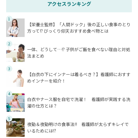
アクセスランキング
1
【栄養士監修】「人間ドック」後の正しい食事のとり
方って!? びっくり仰天おすすめ食べ物とは
2
一体、どうして…!? 子供がご飯を食べない理由と対処
法まとめ
3
【白衣の下にインナーは着るべき？】看護師におすす
めインナーを紹介！
4
白衣やナース服を自宅で洗濯！ 看護師が実践する洗
濯の仕方とは？
5
夜勤＆夜勤明けの食事法!! 看護師が太らずキレイで
いるためには!?