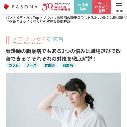
LINEで
お仕事
お友だち
検索
登録
menu
パソナメディカルTop
>
ノウハウ
看護師の職業病でもある3つの悩みは職場選び
で改善できる？それぞれの対策を徹底解説！
看護師の職業病でもある3つの悩みは職場選びで改
善できる？それぞれの対策を徹底解説！
コラム
ナース
看護師
職業病