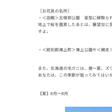
［お花見の名所］
・＜函館＞五稜郭公園 星型に縁取ら
地上で桜を鑑賞したあとは、展望台に
すよ。
・＜紋別郡滝上町＞滝上公園や＜網走
また、北海道の毛ガニは、春～夏、ズワ
あなたは、この季節が狙ってみてはい
【夏】6月～8月