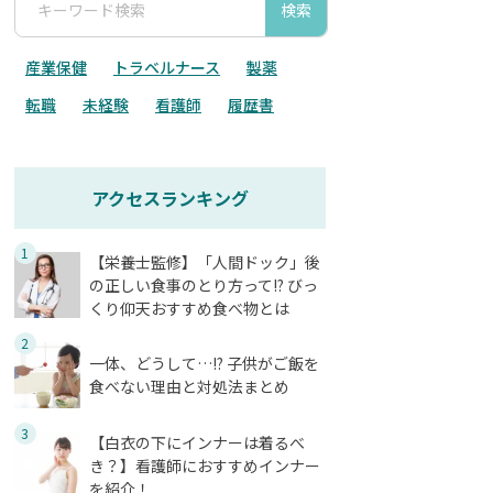
検索
産業保健
トラベルナース
製薬
転職
未経験
看護師
履歴書
アクセスランキング
1
【栄養士監修】「人間ドック」後
の正しい食事のとり方って!? びっ
くり仰天おすすめ食べ物とは
2
一体、どうして…!? 子供がご飯を
食べない理由と対処法まとめ
3
【白衣の下にインナーは着るべ
き？】看護師におすすめインナー
を紹介！