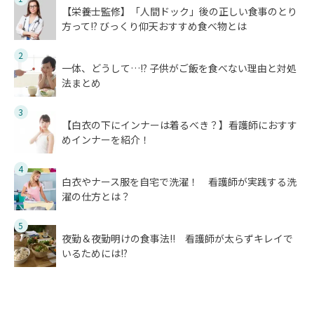
【栄養士監修】「人間ドック」後の正しい食事のとり
方って!? びっくり仰天おすすめ食べ物とは
2
一体、どうして…!? 子供がご飯を食べない理由と対処
法まとめ
3
【白衣の下にインナーは着るべき？】看護師におすす
めインナーを紹介！
4
白衣やナース服を自宅で洗濯！ 看護師が実践する洗
濯の仕方とは？
5
夜勤＆夜勤明けの食事法!! 看護師が太らずキレイで
いるためには!?