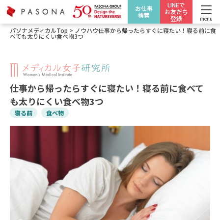
LINEで
お仕事
お友だち
検索
登録
menu
パソナメディカルTop
>
ノウハウ
仕事から帰ったらすぐに寝たい！寝る前に食
べても太りにくい食べ物3つ
仕事から帰ったらすぐに寝たい！寝る前に食べて
も太りにくい食べ物3つ
寝る前
食べ物