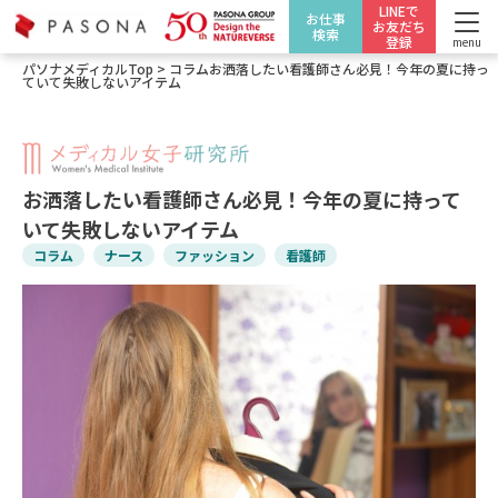
LINEで
お仕事
お友だち
検索
登録
menu
パソナメディカルTop
>
コラム
お洒落したい看護師さん必見！今年の夏に持っ
ていて失敗しないアイテム
お洒落したい看護師さん必見！今年の夏に持って
いて失敗しないアイテム
コラム
ナース
ファッション
看護師