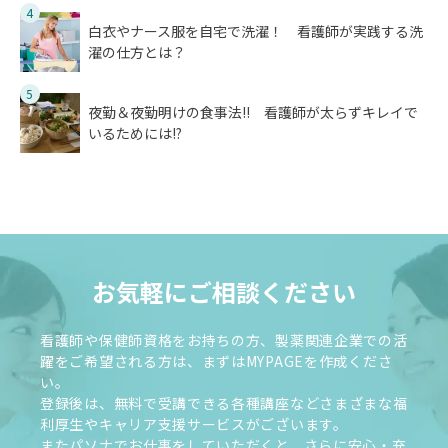
4
白衣やナース服を自宅で洗濯！ 看護師が実践する洗
濯の仕方とは？
5
夜勤＆夜勤明けの食事法!! 看護師が太らずキレイで
いるためには!?
お気軽にご相談ください
看護師や保健師資格をお持ちの方、製薬関連企業での活
躍をご希望される方は、まずはMYPAGEを作成くださ
い。
登録後は、無料で受講できる各種講座などさまざまな福
利厚生やキャリア支援サービスがございます。
またパソナでお仕事をしていただくと、さらに安心・充