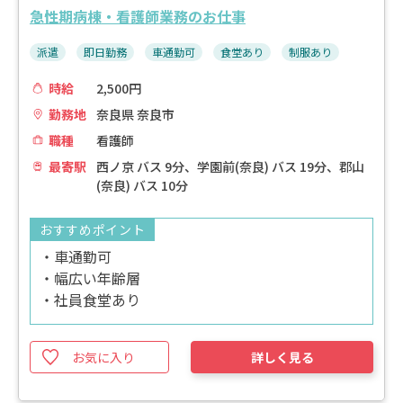
急性期病棟・看護師業務のお仕事
派遣
即日勤務
車通勤可
食堂あり
制服あり
時給
2,500円
勤務地
奈良県 奈良市
職種
看護師
最寄駅
西ノ京 バス 9分、学園前(奈良) バス 19分、郡山
(奈良) バス 10分
おすすめポイント
・車通勤可
・幅広い年齢層
・社員食堂あり
お気に入り
詳しく見る