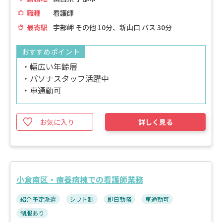
職種
看護師
最寄駅
宇部岬 その他 10分、新山口 バス 30分
おすすめポイント
・幅広い年齢層
・パソナスタッフ活躍中
・車通勤可
お気に入り
詳しく見る
小倉南区・療養病棟での看護師業務
紹介予定派遣
シフト制
即日勤務
車通勤可
制服あり