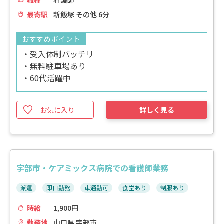
職種
看護師
最寄駅
新飯塚 その他 6分
おすすめポイント
・受入体制バッチリ
・無料駐車場あり
・60代活躍中
お気に入り
詳しく見る
宇部市・ケアミックス病院での看護師業務
派遣
即日勤務
車通勤可
食堂あり
制服あり
時給
1,900円
勤務地
山口県 宇部市