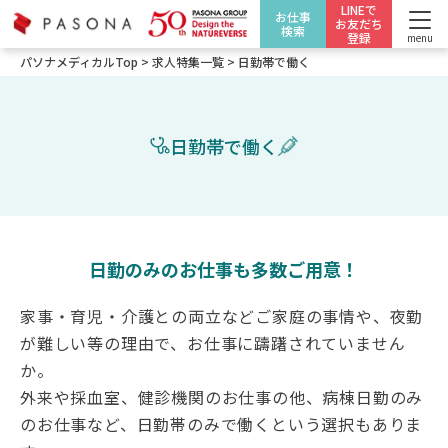
LINEで
お仕事
お友だち
検索
登録
menu
パソナメディカルTop
>
求人特集一覧
>
日勤帯で働く
日勤帯で働く
日勤のみのお仕事も多数ご用意！
家事・育児・介護との両立などご家庭の事情や、夜勤
が難しい等の理由で、お仕事に躊躇されていません
か。
外来や採血室、健診機関のお仕事の他、病棟日勤のみ
のお仕事など、日勤帯のみで働くという選択もありま