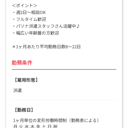
＜ポイント＞
・週2日～相談OK
・フルタイム歓迎
・パソナ派遣スタッフさん活躍中♪
・幅広い年齢層の方歓迎
＊1ヶ月あたり平均勤務日数8～22日
勤務条件
【雇用形態】
派遣
【勤務日】
1ヶ月単位の変形労働時間制（勤務表による）
月,火,水,木,金,土,日,祝