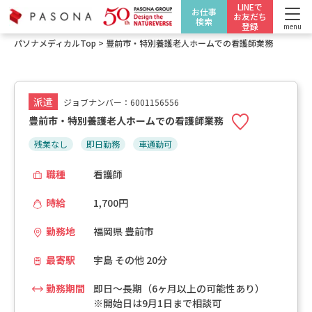
LINEで
お仕事
お友だち
検索
登録
menu
パソナメディカルTop
>
豊前市・特別養護老人ホームでの看護師業務
派遣
ジョブナンバー：6001156556
豊前市・特別養護老人ホームでの看護師業務
残業なし
即日勤務
車通勤可
職種
看護師
時給
1,700円
勤務地
福岡県 豊前市
最寄駅
宇島 その他 20分
勤務期間
即日～長期（6ヶ月以上の可能性あり）
※開始日は9月1日まで相談可