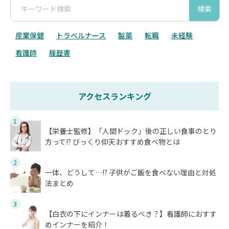
検索
産業保健
トラベルナース
製薬
転職
未経験
看護師
履歴書
アクセスランキング
1
【栄養士監修】「人間ドック」後の正しい食事のとり
方って!? びっくり仰天おすすめ食べ物とは
2
一体、どうして…!? 子供がご飯を食べない理由と対処
法まとめ
3
【白衣の下にインナーは着るべき？】看護師におすす
めインナーを紹介！