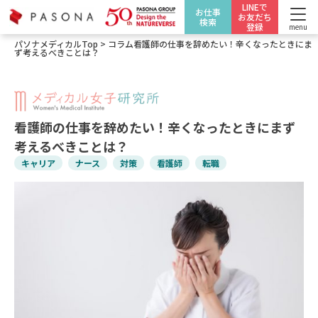
LINEで
お仕事
お友だち
検索
登録
menu
パソナメディカルTop
>
コラム
看護師の仕事を辞めたい！辛くなったときにま
ず考えるべきことは？
看護師の仕事を辞めたい！辛くなったときにまず
考えるべきことは？
キャリア
ナース
対策
看護師
転職