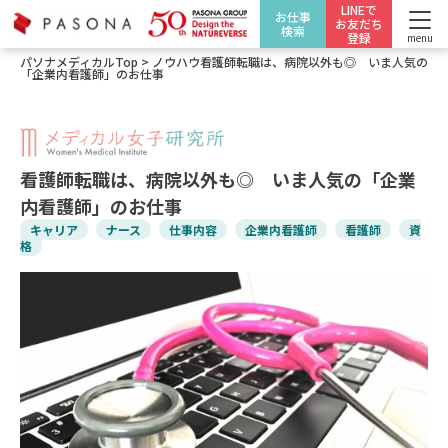
LINEで
お仕事
お友だち
検索
登録
menu
パソナメディカルTop
>
ノウハウ
看護師転職は、病院以外も◎ いま人気の
「企業内看護師」のお仕事
看護師転職は、病院以外も◎ いま人気の「企業
内看護師」のお仕事
キャリア
ナース
仕事内容
企業内看護師
看護師
資
格