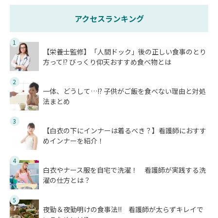
アクセスランキング
1
【栄養士監修】「人間ドック」後の正しい食事のとり
方って!? びっくり仰天おすすめ食べ物とは
2
一体、どうして…!? 子供がご飯を食べない理由と対処
法まとめ
3
【白衣の下にインナーは着るべき？】看護師におすす
めインナーを紹介！
4
白衣やナース服を自宅で洗濯！ 看護師が実践する洗
濯の仕方とは？
5
夜勤＆夜勤明けの食事法!! 看護師が太らずキレイで