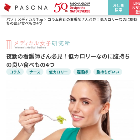
LI
お仕事
お友
検索
登
パソナメディカルTop
>
コラム
夜勤の看護師さん必見！低カロリーなのに腹持
ちの良い食べもの4つ
夜勤の看護師さん必見！低カロリーなのに腹持ち
の良い食べもの4つ
コラム
ナース
低カロリー
看護師
腹持ちがいい