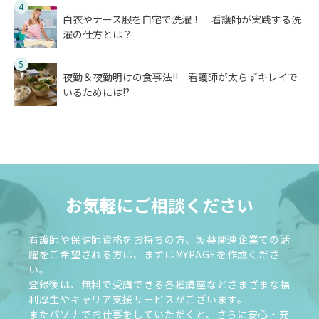
4
白衣やナース服を自宅で洗濯！ 看護師が実践する洗
濯の仕方とは？
5
夜勤＆夜勤明けの食事法!! 看護師が太らずキレイで
いるためには!?
お気軽にご相談ください
看護師や保健師資格をお持ちの方、製薬関連企業での活
躍をご希望される方は、まずはMYPAGEを作成くださ
い。
登録後は、無料で受講できる各種講座などさまざまな福
利厚生やキャリア支援サービスがございます。
またパソナでお仕事をしていただくと、さらに安心・充