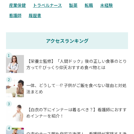
産業保健
トラベルナース
製薬
転職
未経験
看護師
履歴書
アクセスランキング
1
【栄養士監修】「人間ドック」後の正しい食事のとり
方って!? びっくり仰天おすすめ食べ物とは
2
一体、どうして…!? 子供がご飯を食べない理由と対処
法まとめ
3
【白衣の下にインナーは着るべき？】看護師におすす
めインナーを紹介！
4
白衣やナース服を自宅で洗濯！ 看護師が実践する洗