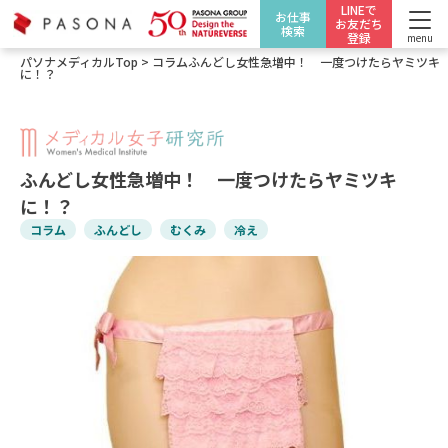
LINEで
お仕事
お友だち
検索
登録
menu
パソナメディカルTop
>
コラム
ふんどし女性急増中！ 一度つけたらヤミツキ
に！？
ふんどし女性急増中！ 一度つけたらヤミツキ
に！？
コラム
ふんどし
むくみ
冷え