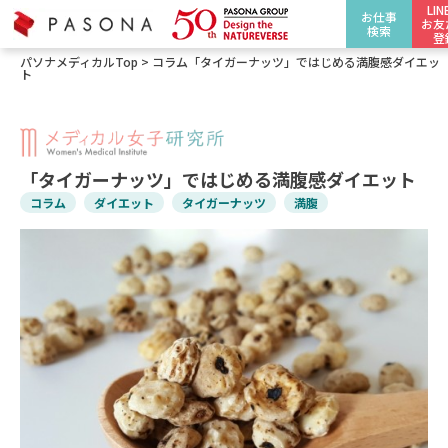
LI
お仕事
お友
検索
登
パソナメディカルTop
>
コラム
「タイガーナッツ」ではじめる満腹感ダイエッ
ト
「タイガーナッツ」ではじめる満腹感ダイエット
コラム
ダイエット
タイガーナッツ
満腹