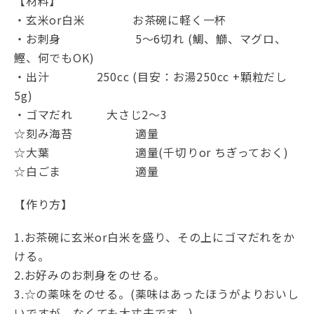
【材料】
・玄米or白米 お茶碗に軽く一杯
・お刺身 5～6切れ (鯛、鰤、マグロ、
鰹、何でもOK)
・出汁 250cc (目安：お湯250cc +顆粒だし
5g)
・ゴマだれ 大さじ2～3
☆刻み海苔 適量
☆大葉 適量(千切りor ちぎっておく)
☆白ごま 適量
【作り方】
1.お茶碗に玄米or白米を盛り、その上にゴマだれをか
ける。
2.お好みのお刺身をのせる。
3.☆の薬味をのせる。(薬味はあったほうがよりおいし
いですが、なくても大丈夫です。)