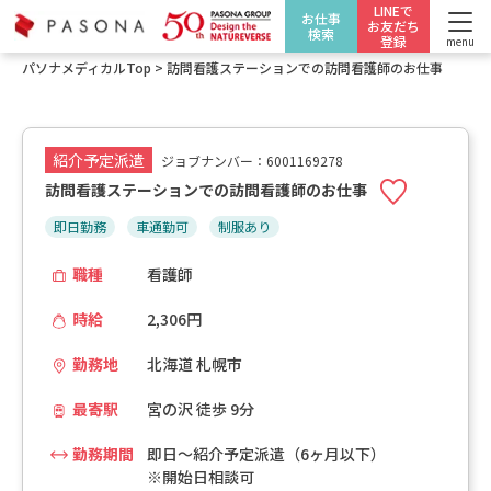
LINEで
お仕事
お友だち
検索
登録
menu
パソナメディカルTop
>
訪問看護ステーションでの訪問看護師のお仕事
紹介予定派遣
ジョブナンバー：6001169278
訪問看護ステーションでの訪問看護師のお仕事
即日勤務
車通勤可
制服あり
職種
看護師
時給
2,306円
勤務地
北海道 札幌市
最寄駅
宮の沢 徒歩 9分
勤務期間
即日～紹介予定派遣（6ヶ月以下）
※開始日相談可