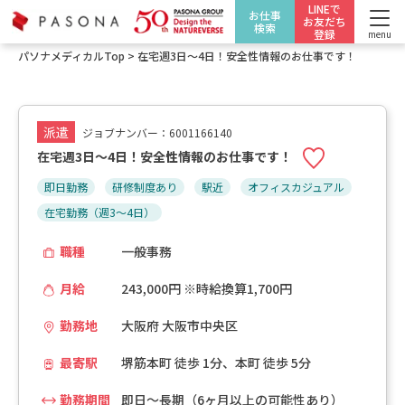
LINEで
お仕事
お友だち
検索
登録
menu
パソナメディカルTop
>
在宅週3日～4日！安全性情報のお仕事です！
派遣
ジョブナンバー：6001166140
在宅週3日～4日！安全性情報のお仕事です！
即日勤務
研修制度あり
駅近
オフィスカジュアル
在宅勤務（週3～4日）
職種
一般事務
月給
243,000円 ※時給換算1,700円
勤務地
大阪府 大阪市中央区
最寄駅
堺筋本町 徒歩 1分、本町 徒歩 5分
勤務期間
即日～長期（6ヶ月以上の可能性あり）