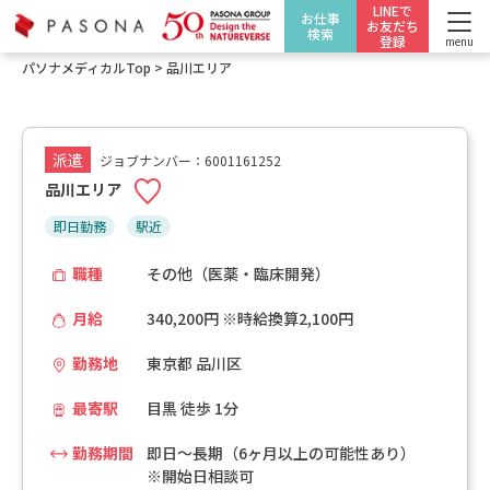
LINEで
お仕事
お友だち
検索
登録
menu
パソナメディカルTop
>
品川エリア
派遣
ジョブナンバー：6001161252
品川エリア
即日勤務
駅近
職種
その他（医薬・臨床開発）
月給
340,200円 ※時給換算2,100円
勤務地
東京都 品川区
最寄駅
目黒 徒歩 1分
勤務期間
即日～長期（6ヶ月以上の可能性あり）
※開始日相談可