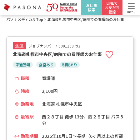
LINEで
お仕事
お友だち
検索
登録
menu
パソナメディカルTop
>
北海道札幌市中央区/病院での看護師のお仕事
派遣
ジョブナンバー：6001158793
北海道札幌市中央区/病院での看護師のお仕事
車通勤可
食堂あり
制服あり
職種
看護師
時給
2,100円
勤務地
北海道 札幌市中央区
最寄駅
西２８丁目 徒歩 13分、西２８丁目 バス 5
分
勤務期間
2026年10月1日～長期（6ヶ月以上の可能