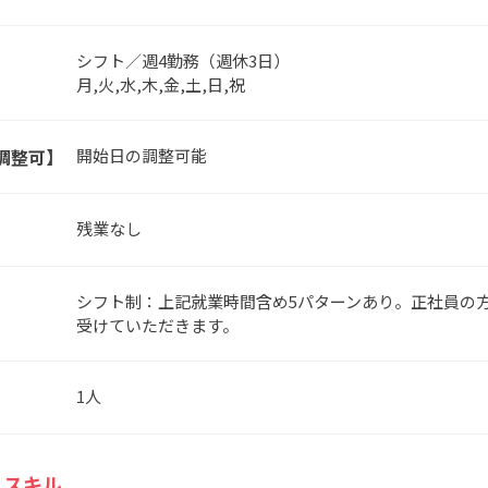
シフト／週4勤務（週休3日）
月,火,水,木,金,土,日,祝
調整可】
開始日の調整可能
残業なし
シフト制：上記就業時間含め5パターンあり。正社員の
受けていただきます。
1人
・スキル