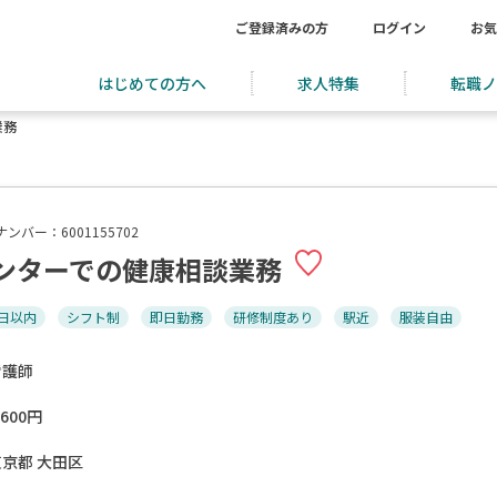
ご登録済みの方
ログイン
お気
はじめての方へ
求人特集
転職ノ
業務
ンバー：6001155702
ンターでの健康相談業務
日以内
シフト制
即日勤務
研修制度あり
駅近
服装自由
看護師
,600円
東京都 大田区