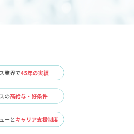
ス業界で
45年の実績
スの
高給与・好条件
ューと
キャリア支援制度