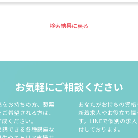
検索結果に戻る
お気軽にご相談ください
格をお持ちの方、製薬
あなたがお持ちの資格
をご希望される方は、
新着求人やお役立ち情
を作成ください。
す。LINEで個別の求
受講できる各種講座な
付しております。
厚生やキャリア支援サ