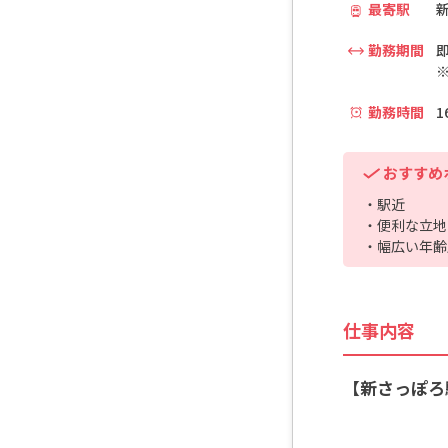
最寄駅
新
勤務期間
勤務時間
1
おすすめ
・駅近
・便利な立地
・幅広い年齢
仕事内容
【新さっぽろ