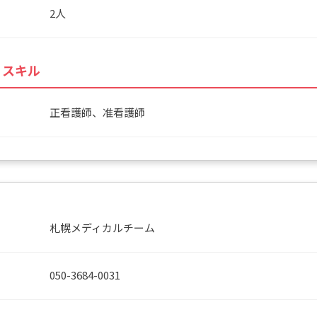
2人
・スキル
正看護師、准看護師
札幌メディカルチーム
050-3684-0031