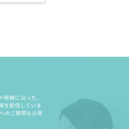
や経験に沿った、
報を配信していま
人へのご質問もお受