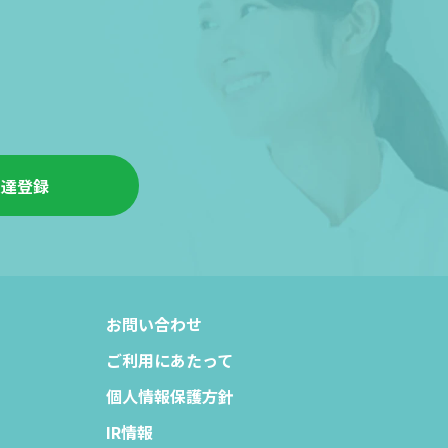
友達登録
お問い合わせ
ご利用にあたって
個人情報保護方針
IR情報