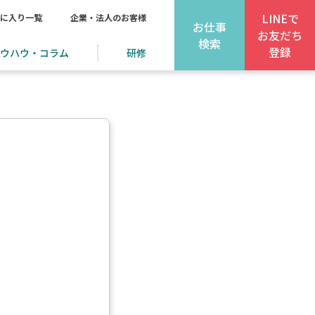
LINEで
に入り一覧
企業・法人のお客様
お仕事
お友だち
検索
登録
ウハウ・コラム
研修