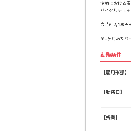
病棟における看
バイタルチェッ
高時給2,400
※1ヶ月あたり
勤務条件
【雇用形態】
【勤務日】
【残業】