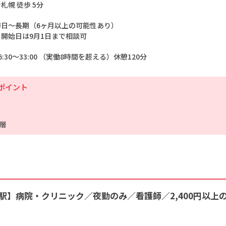
札幌 徒歩 5分
即日～長期（6ヶ月以上の可能性あり）
※開始日は9月1日まで相談可
6:30～33:00 （実働8時間を超える）休憩120分
ポイント
層
駅】病院・クリニック／夜勤のみ／看護師／2,400円以上