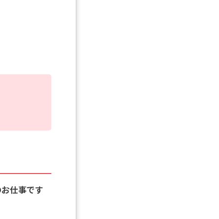
のお仕事です