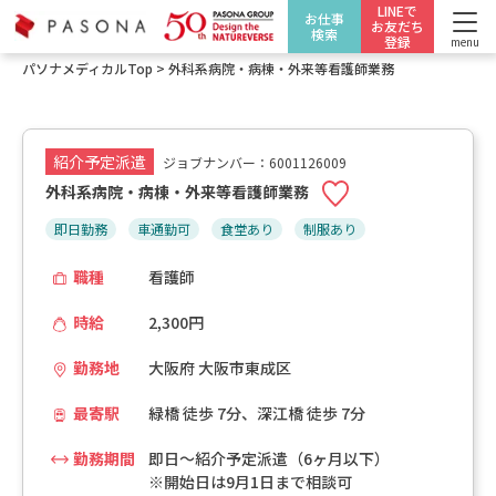
LINEで
お仕事
お友だち
検索
登録
menu
パソナメディカルTop
>
外科系病院・病棟・外来等看護師業務
紹介予定派遣
ジョブナンバー：6001126009
外科系病院・病棟・外来等看護師業務
即日勤務
車通勤可
食堂あり
制服あり
職種
看護師
時給
2,300円
勤務地
大阪府 大阪市東成区
最寄駅
緑橋 徒歩 7分、深江橋 徒歩 7分
勤務期間
即日～紹介予定派遣（6ヶ月以下）
※開始日は9月1日まで相談可