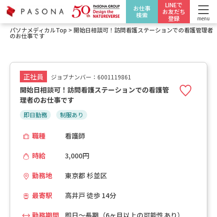
LINEで
お仕事
お友だち
検索
登録
menu
パソナメディカルTop
>
開始日相談可！訪問看護ステーションでの看護管理者
のお仕事です
正社員
ジョブナンバー：6001119861
開始日相談可！訪問看護ステーションでの看護管
理者のお仕事です
即日勤務
制服あり
職種
看護師
時給
3,000円
勤務地
東京都 杉並区
最寄駅
高井戸 徒歩 14分
勤務期間
即日～長期（6ヶ月以上の可能性あり）