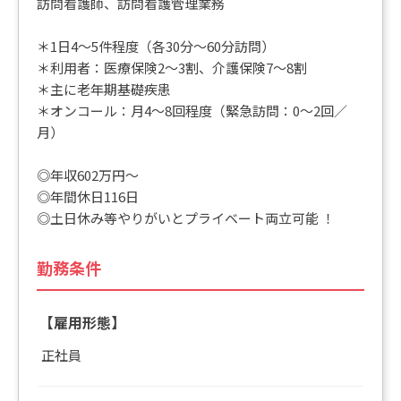
訪問看護師、訪問看護管理業務
＊1日4～5件程度（各30分～60分訪問）
＊利用者：医療保険2～3割、介護保険7～8割
＊主に老年期基礎疾患
＊オンコール：月4～8回程度（緊急訪問：0～2回／
月）
◎年収602万円～
◎年間休日116日
◎土日休み等やりがいとプライベート両立可能 ！
勤務条件
【雇用形態】
正社員