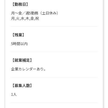
【勤務日】
月～金／週5勤務（土日休み）
月,火,水,木,金,祝
【残業】
5時間以内
【就業補足】
企業カレンダーあり。
【募集人数】
1人