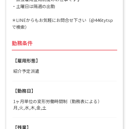
・土曜日は隔週の出勤
＊LINEからもお気軽にお問合せ下さい（@446tytsp
で検索）
勤務条件
【雇用形態】
紹介予定派遣
【勤務日】
1ヶ月単位の変形労働時間制（勤務表による）
月,火,水,木,金,土
【残業】