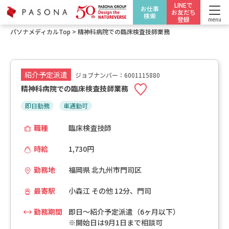
LINEで
お仕事
お友だち
検索
登録
menu
パソナメディカルTop
>
精神科病院での臨床検査技師業務
紹介予定派遣
ジョブナンバー：6001115880
精神科病院での臨床検査技師業務
即日勤務
車通勤可
職種
臨床検査技師
時給
1,730円
勤務地
福岡県 北九州市門司区
最寄駅
小森江 その他 12分、門司
勤務期間
即日～紹介予定派遣（6ヶ月以下）
※開始日は9月1日まで相談可