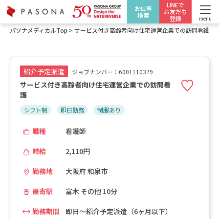
LINEで
お仕事
お友だち
検索
登録
menu
パソナメディカルTop
>
サービス付き高齢者向け住宅運営企業での訪問看護
紹介予定派遣
ジョブナンバー：6001110379
サービス付き高齢者向け住宅運営企業での訪問看
護
シフト制
即日勤務
制服あり
職種
看護師
時給
2,110円
勤務地
大阪府 和泉市
最寄駅
富木 その他 10分
勤務期間
即日～紹介予定派遣（6ヶ月以下）