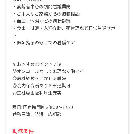
・高齢者中心の訪問看護業務
・ご本人やご家族からの療養相談
・血圧・体温などの病状観察
・食事・排泄・入浴介助、薬管理など日常生活サポー
ト
・医師指示のもとでの看護ケア
≪おすすめポイント♪≫
◎オンコールなしで無理なく働ける
◎病棟経験を活かせる職場
◎院内保育所あり＆車通勤可
◎正社員＆福利厚生充実
曜日: 固定時間制／8:50～17:20
勤務日数、時短 応相談
勤務条件