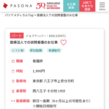
LINEで
お仕事
お友だち
検索
登録
menu
パソナメディカルTop
>
医療法人での訪問看護のお仕事
パート
ジョブナンバー：6001109471
医療法人での訪問看護のお仕事
シフト制
即日勤務
車通勤可
職種
看護師
時給
1,900円
勤務地
東京都 八王子市上壱分方町
最寄駅
西八王子 その他 19分
勤務期間
即日～長期（6ヶ月以上の可能性あり）
※開始日相談可