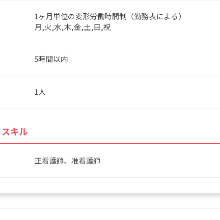
1ヶ月単位の変形労働時間制（勤務表による）
月,火,水,木,金,土,日,祝
5時間以内
1人
・スキル
正看護師、准看護師