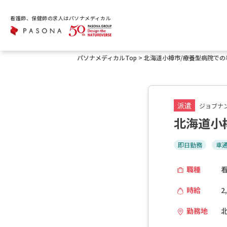
看護師、保健師の求人はパソナメディカル
パソナメディカルTop
>
北海道小樽市/療養型病院での
派遣
ジョブナン
北海道小
即日勤務
車
職種
時給
2
勤務地