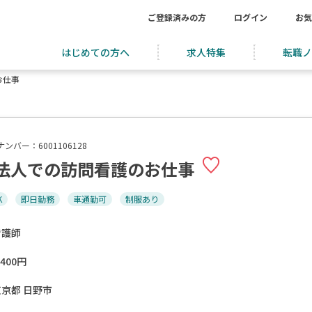
ご登録済みの方
ログイン
お気
はじめての方へ
求人特集
転職ノ
お仕事
ンバー：6001106128
法人での訪問看護のお仕事
K
即日勤務
車通勤可
制服あり
看護師
,400円
東京都 日野市