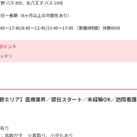
野 バス 6分、北八王子 バス 10分
即日～長期（6ヶ月以上の可能性あり）
:45～17:45/8:45～12:45/13:45～17:45 （実働8時間）休憩60分
ポイント
ッチリ
野エリア】医療業界／即日スタート／未経験OK／訪問看
有り
：高齢が主 ※看取り、小児もあり