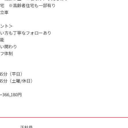
宅 ※高齢者住宅も一部有り
立車
ント＞
い方も丁寧なフォローあり
能
い関わり
フ体制
時45分（平日）
時45分（土曜/休日）
366,180円
正社員