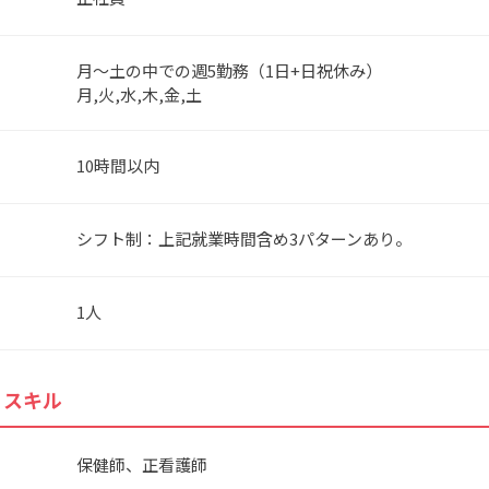
月～土の中での週5勤務（1日+日祝休み）
月,火,水,木,金,土
10時間以内
シフト制：上記就業時間含め3パターンあり。
1人
・スキル
保健師、正看護師