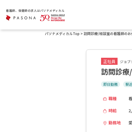
看護師、保健師の求人はパソナメディカル
パソナメディカルTop
>
訪問診療/相談室の看護師のお
正社員
ジョブナ
訪問診療
即日勤務
駅
職種
時給
2
勤務地