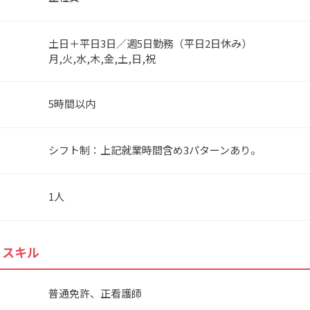
土日＋平日3日／週5日勤務（平日2日休み）
月,火,水,木,金,土,日,祝
5時間以内
シフト制：上記就業時間含め3パターンあり。
1人
・スキル
普通免許、正看護師