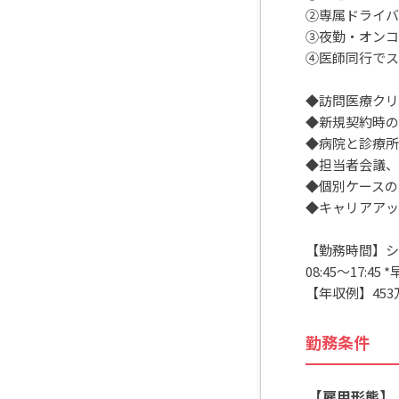
②専属ドライバ
③夜勤・オンコ
④医師同行でス
◆訪問医療クリ
◆新規契約時の
◆病院と診療所
◆担当者会議、
◆個別ケースの
◆キャリアアッ
【勤務時間】シ
08:45～17:4
【年収例】453
勤務条件
【雇用形態】