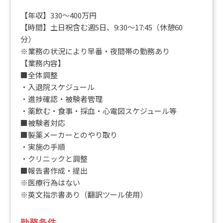
【年収】330～400万円
【時間】土日祝含む週5日、9:30～17:45（休憩60
分）
※業務の状況により早番・夜間帯の勤務あり
【業務内容】
■全体調整
・入退院スケジュール
・進捗確認・被験者管理
・薬飲む・食事・採血・心電図スケジュール等
■被験者対応
■製薬メーカーとのやり取り
・実施の手順
・クリニックと調整
■報告書作成・提出
※医療行為はない
※英文指示書あり（翻訳ツール使用）
勤務条件