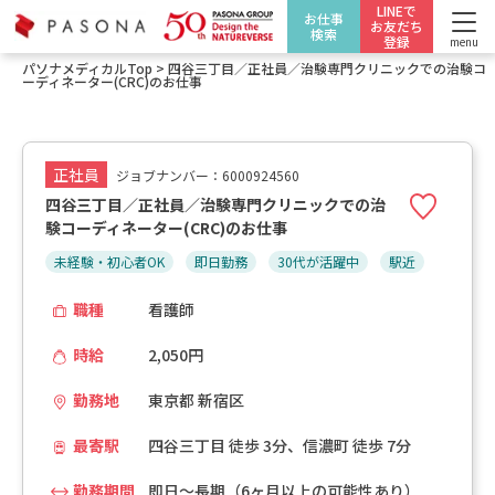
LINEで
お仕事
お友だち
検索
登録
menu
パソナメディカルTop
>
四谷三丁目／正社員／治験専門クリニックでの治験コ
ーディネーター(CRC)のお仕事
正社員
ジョブナンバー：6000924560
四谷三丁目／正社員／治験専門クリニックでの治
験コーディネーター(CRC)のお仕事
未経験・初心者OK
即日勤務
30代が活躍中
駅近
職種
看護師
時給
2,050円
勤務地
東京都 新宿区
最寄駅
四谷三丁目 徒歩 3分、信濃町 徒歩 7分
勤務期間
即日～長期（6ヶ月以上の可能性あり）