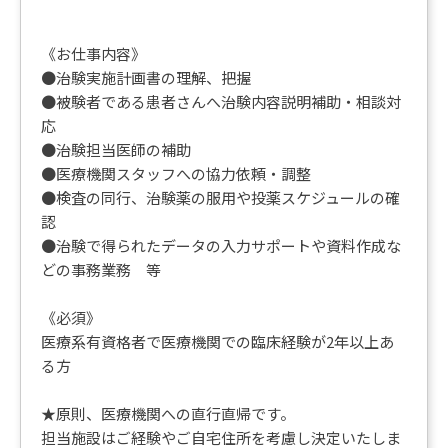
《お仕事内容》
●治験実施計画書の理解、把握
●被験者である患者さんへ治験内容説明補助・相談対
応
●治験担当医師の補助
●医療機関スタッフへの協力依頼・調整
●検査の同行、治験薬の服用や投薬スケジュールの確
認
●治験で得られたデータの入力サポートや資料作成な
どの事務業務 等
《必須》
医療系有資格者で医療機関での臨床経験が2年以上あ
る方
★原則、医療機関への直行直帰です。
担当施設はご経験やご自宅住所を考慮し決定いたしま