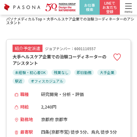
LINEで
お仕事
お友だち
検索
登録
menu
パソナメディカルTop
>
大手ヘルスケア企業での治験コーディネーターのアシ
スタント
紹介予定派遣
ジョブナンバー：6001110557
大手ヘルスケア企業での治験コーディネーターの
アシスタント
未経験・初心者OK
残業なし
即日勤務
大手企業
駅近
オフィスカジュアル
職種
研究開発・分析・評価
時給
2,240円
勤務地
京都府 京都市
最寄駅
四条(京都市営) 徒歩 5分、烏丸 徒歩 5分