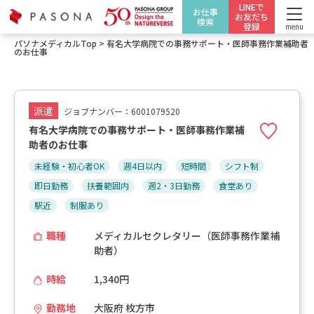
LINEで
お仕事
お友だち
検索
登録
menu
パソナメディカルTop
>
有名大学病院での事務サポート・医師事務作業補助者
のお仕事
派遣
ジョブナンバー：6001079520
有名大学病院での事務サポート・医師事務作業補
助者のお仕事
未経験・初心者OK
週4日以内
短時間
シフト制
即日勤務
扶養範囲内
週2・3日勤務
食堂あり
駅近
制服あり
職種
メディカルセクレタリー（医師事務作業補
助者）
時給
1,340円
勤務地
大阪府 枚方市