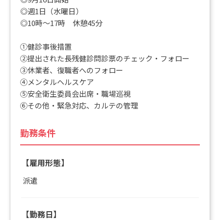
◎週1日（水曜日）
◎10時～17時 休憩45分
①健診事後措置
②提出された長残健診問診票のチェック・フォロー
③休業者、復職者へのフォロー
④メンタルヘルスケア
⑤安全衛生委員会出席・職場巡視
⑥その他・緊急対応、カルテの管理
勤務条件
【雇用形態】
派遣
【勤務日】