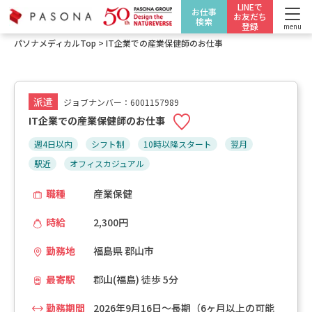
LINEで
お仕事
お友だち
検索
登録
menu
パソナメディカルTop
>
IT企業での産業保健師のお仕事
派遣
ジョブナンバー：6001157989
IT企業での産業保健師のお仕事
週4日以内
シフト制
10時以降スタート
翌月
駅近
オフィスカジュアル
職種
産業保健
時給
2,300円
勤務地
福島県 郡山市
最寄駅
郡山(福島) 徒歩 5分
勤務期間
2026年9月16日～長期（6ヶ月以上の可能