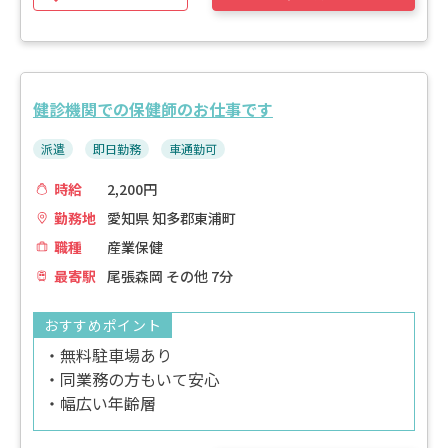
健診機関での保健師のお仕事です
派遣
即日勤務
車通勤可
時給
2,200円
勤務地
愛知県 知多郡東浦町
職種
産業保健
最寄駅
尾張森岡 その他 7分
おすすめポイント
・無料駐車場あり
・同業務の方もいて安心
・幅広い年齢層