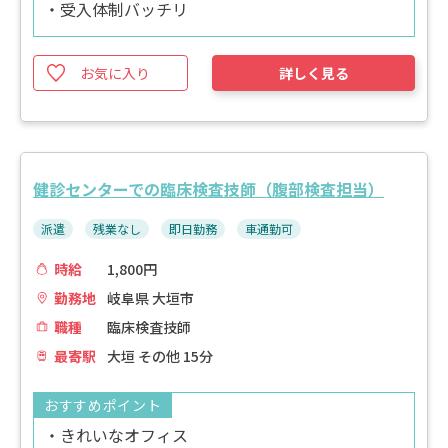
・受入体制バッチリ
お気に入り
詳しく見る
健診センターでの臨床検査技師（腹部検査担当）
派遣
残業なし
即日勤務
車通勤可
時給
1,800円
勤務地
岐阜県 大垣市
職種
臨床検査技師
最寄駅
大垣 その他 15分
おすすめポイント
・きれいなオフィス