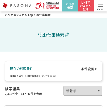
LINEで
お仕事
お友だち
検索
登録
menu
パソナメディカルTop
>
お仕事検索
お仕事検索
現在の検索条件
条件変更 >
開始予定日/以降開始をすべて表示
検索結果
2,518件中 31〜40件を表示