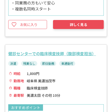
・同業務の方もいて安心
・複数名同時スタート
お気に入り
詳しく見る
健診センターでの臨床検査技師（腹部検査担当）
派遣
残業なし
即日勤務
車通勤可
時給
1,800円
勤務地
岐阜県 美濃加茂市
職種
臨床検査技師
最寄駅
美濃太田 その他 10分
おすすめポイント